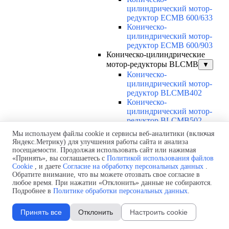
цилиндрический мотор-
редуктор ECMB 600/633
Коническо-
цилиндрический мотор-
редуктор ECMB 600/903
Коническо-цилиндрические
мотор-редукторы BLCMB
▼
Коническо-
цилиндрический мотор-
редуктор BLCMB402
Коническо-
цилиндрический мотор-
редуктор BLCMB502
Коническо-цилиндрические
Мы используем файлы cookie и сервисы веб-аналитики (включая
мотор-редукторы NDCMB
▼
Яндекс.Метрику) для улучшения работы сайта и анализа
Коническо-
посещаемости. Продолжая использовать сайт или нажимая
«Принять», вы соглашаетесь с
Политикой использования файлов
цилиндрический мотор-
Cookie
, и даете
Согласие на обработку персональных данных
.
редуктор NDCMB 120/402
Обратите внимание, что вы можете отозвать свое согласие в
Коническо-
любое время. При нажатии «Отклонить» данные не собираются.
цилиндрический мотор-
Подробнее в
Политике обработки персональных данных
.
редуктор NDCMB 120/502
Коническо-
Принять все
Отклонить
Настроить cookie
цилиндрический мотор-
редуктор NDCMB 120/633