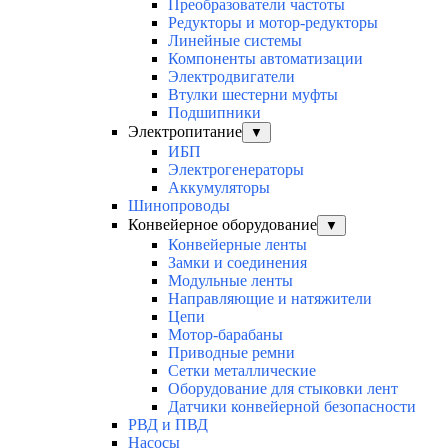
Преобразователи частоты
Редукторы и мотор-редукторы
Линейные системы
Компоненты автоматизации
Электродвигатели
Втулки шестерни муфты
Подшипники
Электропитание
▼
ИБП
Электрогенераторы
Аккумуляторы
Шинопроводы
Конвейерное оборудование
▼
Конвейерные ленты
Замки и соединения
Модульные ленты
Направляющие и натяжители
Цепи
Мотор-барабаны
Приводные ремни
Сетки металлические
Оборудование для стыковки лент
Датчики конвейерной безопасности
РВД и ПВД
Насосы