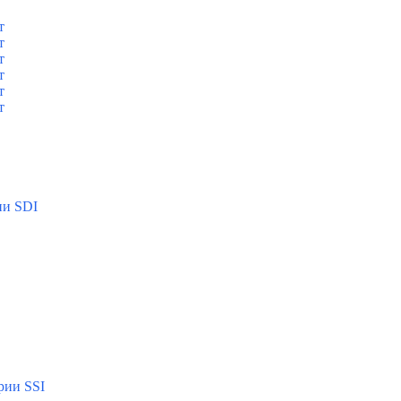
т
т
т
т
т
т
ии SDI
рии SSI