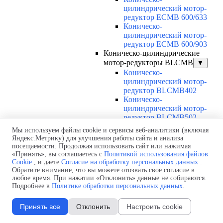
цилиндрический мотор-
редуктор ECMB 600/633
Коническо-
цилиндрический мотор-
редуктор ECMB 600/903
Коническо-цилиндрические
мотор-редукторы BLCMB
▼
Коническо-
цилиндрический мотор-
редуктор BLCMB402
Коническо-
цилиндрический мотор-
редуктор BLCMB502
Коническо-цилиндрические
Мы используем файлы cookie и сервисы веб-аналитики (включая
мотор-редукторы NDCMB
▼
Яндекс.Метрику) для улучшения работы сайта и анализа
Коническо-
посещаемости. Продолжая использовать сайт или нажимая
«Принять», вы соглашаетесь с
Политикой использования файлов
цилиндрический мотор-
Cookie
, и даете
Согласие на обработку персональных данных
.
редуктор NDCMB 120/402
Обратите внимание, что вы можете отозвать свое согласие в
Коническо-
любое время. При нажатии «Отклонить» данные не собираются.
цилиндрический мотор-
Подробнее в
Политике обработки персональных данных
.
редуктор NDCMB 120/502
Коническо-
Принять все
Отклонить
Настроить cookie
цилиндрический мотор-
редуктор NDCMB 120/633