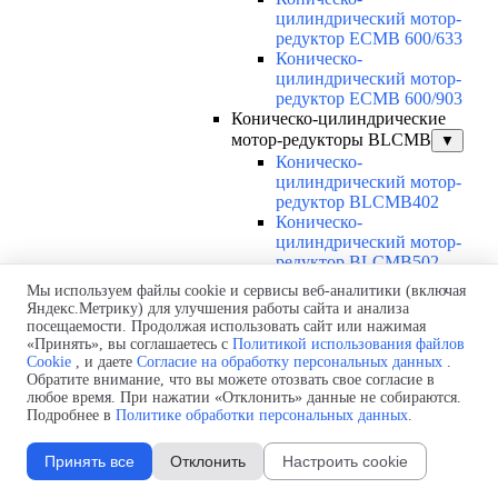
цилиндрический мотор-
редуктор ECMB 600/633
Коническо-
цилиндрический мотор-
редуктор ECMB 600/903
Коническо-цилиндрические
мотор-редукторы BLCMB
▼
Коническо-
цилиндрический мотор-
редуктор BLCMB402
Коническо-
цилиндрический мотор-
редуктор BLCMB502
Коническо-цилиндрические
Мы используем файлы cookie и сервисы веб-аналитики (включая
мотор-редукторы NDCMB
▼
Яндекс.Метрику) для улучшения работы сайта и анализа
Коническо-
посещаемости. Продолжая использовать сайт или нажимая
«Принять», вы соглашаетесь с
Политикой использования файлов
цилиндрический мотор-
Cookie
, и даете
Согласие на обработку персональных данных
.
редуктор NDCMB 120/402
Обратите внимание, что вы можете отозвать свое согласие в
Коническо-
любое время. При нажатии «Отклонить» данные не собираются.
цилиндрический мотор-
Подробнее в
Политике обработки персональных данных
.
редуктор NDCMB 120/502
Коническо-
Принять все
Отклонить
Настроить cookie
цилиндрический мотор-
редуктор NDCMB 120/633