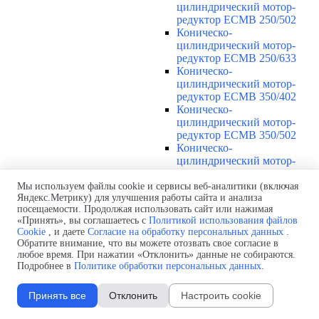
цилиндрический мотор-
редуктор ECMB 250/502
Коническо-
цилиндрический мотор-
редуктор ECMB 250/633
Коническо-
цилиндрический мотор-
редуктор ECMB 350/402
Коническо-
цилиндрический мотор-
редуктор ECMB 350/502
Коническо-
цилиндрический мотор-
редуктор ECMB 350/633
Коническо-
Мы используем файлы cookie и сервисы веб-аналитики (включая
Яндекс.Метрику) для улучшения работы сайта и анализа
цилиндрический мотор-
посещаемости. Продолжая использовать сайт или нажимая
редуктор ECMB 350/903
«Принять», вы соглашаетесь с
Политикой использования файлов
Коническо-
Cookie
, и даете
Согласие на обработку персональных данных
.
цилиндрический мотор-
Обратите внимание, что вы можете отозвать свое согласие в
редуктор ECMB 600/402
любое время. При нажатии «Отклонить» данные не собираются.
Коническо-
Подробнее в
Политике обработки персональных данных
.
цилиндрический мотор-
редуктор ECMB 600/502
Принять все
Отклонить
Настроить cookie
Коническо-
цилиндрический мотор-