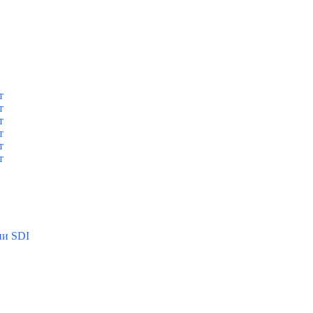
т
т
т
т
т
т
ии SDI