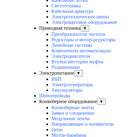
Кабельные лотки
Светотехника
Кабельная арматура
Электротехнические шины
Электрощитовое оборудование
Приводная техника
▼
Преобразователи частоты
Редукторы и мотор-редукторы
Линейные системы
Компоненты автоматизации
Электродвигатели
Втулки шестерни муфты
Подшипники
Электропитание
▼
ИБП
Электрогенераторы
Аккумуляторы
Шинопроводы
Конвейерное оборудование
▼
Конвейерные ленты
Замки и соединения
Модульные ленты
Направляющие и натяжители
Цепи
Мотор-барабаны