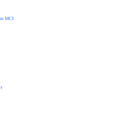
ии MCI
Вт