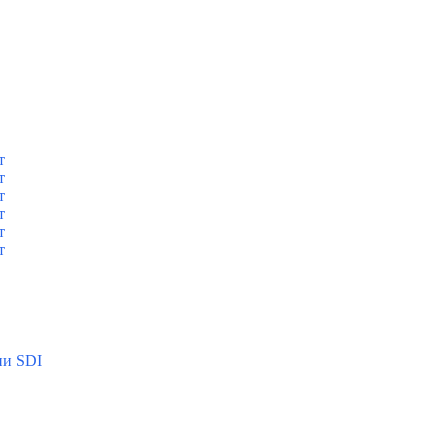
т
т
т
т
т
т
ии SDI