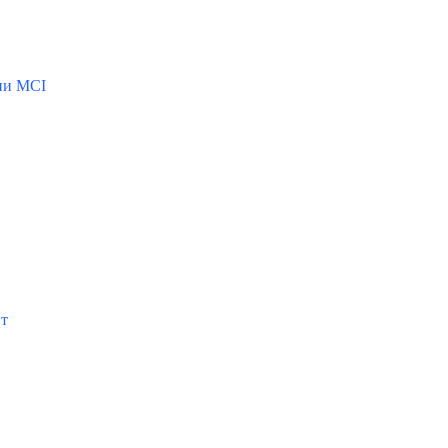
ии MCI
Вт