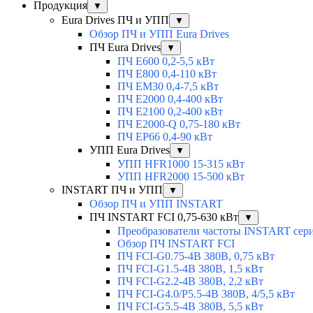
Продукция
▼
Eura Drives ПЧ и УПП
▼
Обзор ПЧ и УПП Eura Drives
ПЧ Eura Drives
▼
ПЧ E600 0,2-5,5 кВт
ПЧ E800 0,4-110 кВт
ПЧ EM30 0,4-7,5 кВт
ПЧ E2000 0,4-400 кВт
ПЧ E2100 0,2-400 кВт
ПЧ E2000-Q 0,75-180 кВт
ПЧ EP66 0,4-90 кВт
УПП Eura Drives
▼
УПП HFR1000 15-315 кВт
УПП HFR2000 15-500 кВт
INSTART ПЧ и УПП
▼
Обзор ПЧ и УПП INSTART
ПЧ INSTART FCI 0,75-630 кВт
▼
Преобразователи частоты INSTART сер
Обзор ПЧ INSTART FCI
ПЧ FCI-G0.75-4B 380В, 0,75 кВт
ПЧ FCI-G1.5-4B 380В, 1,5 кВт
ПЧ FCI-G2.2-4B 380В, 2,2 кВт
ПЧ FCI-G4.0/P5.5-4B 380В, 4/5,5 кВт
ПЧ FCI-G5.5-4B 380В, 5,5 кВт