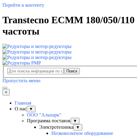
Перейти к контенту
Transtecno ECMM 180/050/110
частоты
Поиск
Пропустить меню
×
Главная
О нас
▼
ООО "Альпарк"
Программа поставок
▼
Электротехника
▼
Низковольтное оборудование